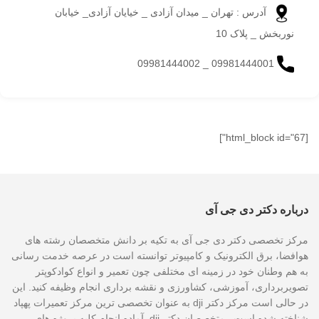
آدرس : تهران _ میدان آزادی _ خیایان آزادی_ خیابان
نوربخش _ پلاک 10
09981444001 _ 09981444002
[html_block id="67"]
درباره دکتر دی جی آی
مرکز تخصصی دکتر دی جی آی به تکیه بر دانش متخصصان رشته های
هوافضا، برق الکترونیک و کامپیوتر توانسته است در عرصه خدمت رسانی
به هم وطنان خود در زمینه ای مختلفی چون تعمیر و انواع کوادکوپتر
تصویربرداری، آموزشی، کشاورزی و نقشه برداری انجام وظیفه کنید. این
در حالی است مرکز دکتر dji به عنوان تخصصی ترین مرکز تعمیرات پهپاد
شناخته شده است. متخصصان دکتر dji آماده انجام کلیه پروژه های