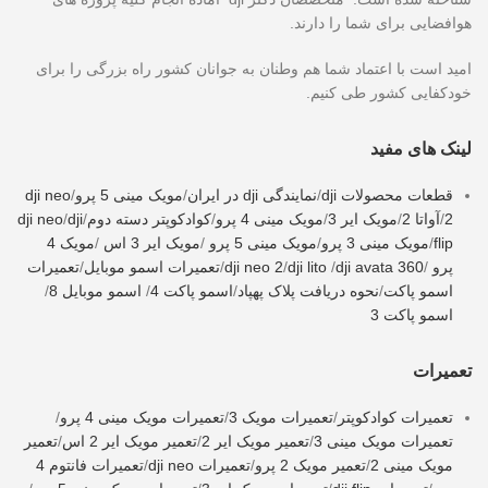
هوافضایی برای شما را دارند.
امید است با اعتماد شما هم وطنان به جوانان کشور راه بزرگی را برای
خودکفایی کشور طی کنیم.
لینک های مفید
قطعات محصولات dji
/
نمایندگی dji در ایران
/
مویک مینی 5 پرو
/
dji neo
2
/
آواتا 2
/
مویک ایر 3
/
مویک مینی 4 پرو
/
کوادکوپتر دسته دوم
/
dji
/
dji neo
flip
/
مویک مینی 3 پرو
/
مویک مینی 5 پرو
/
مویک ایر 3 اس
/
مویک 4
پرو
/
dji avata 360
/
dji lito
/
dji neo 2
/
تعمیرات اسمو موبایل
/
تعمیرات
اسمو پاکت
/
نحوه دریافت پلاک پهپاد
/
اسمو پاکت 4
/
اسمو موبایل 8
/
اسمو پاکت 3
تعمیرات
تعمیرات کوادکوپتر
/
تعمیرات مویک 3
/
تعمیرات مویک مینی 4 پرو
/
تعمیرات مویک مینی 3
/
تعمیر مویک ایر 2
/
تعمیر مویک ایر 2 اس
/
تعمیر
مویک مینی 2
/
تعمیر مویک 2 پرو
/
تعمیرات dji neo
/
تعمیرات فانتوم 4