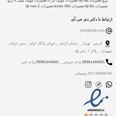
پرو
/
تعمیرات dji flip
/
تعمیرات مویک ایر 3
/
تعمیرات مویک مینی 5 پرو
/
تعمیرات dji lito
/
تعمیرات avata 360
/
تعمیرات dji neo 2
ارتباط با دکتر دی جی آی
info@drdji.com
آدرس : تهران _ خیابان آزادی _ اتوبان یادگار امام _ نبش خیابان
شهیدان _ پلاک 7 دکتر dji
09981444001
واحد فروش _
09981444002
واحد فنی
021-66046190 پشتیبانی