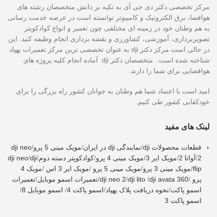
مرکز تخصصی دکتر دی جی آی به تکیه بر دانش متخصصان رشته های
هوافضا، برق الکترونیک و کامپیوتر توانسته است در عرصه خدمت رسانی
به هم وطنان خود در زمینه ای مختلفی چون تعمیر و انواع کوادکوپتر
تصویربرداری، آموزشی، کشاورزی و نقشه برداری انجام وظیفه کنید. این
در حالی است مرکز دکتر dji به عنوان تخصصی ترین مرکز تعمیرات پهپاد
شناخته شده است. متخصصان دکتر dji آماده انجام کلیه پروژه های
هوافضایی برای شما را دارند.
امید است با اعتماد شما هم وطنان به جوانان کشور راه بزرگی را برای
خودکفایی کشور طی کنیم.
لینک های مفید
قطعات محصولات dji
/
نمایندگی dji در ایران
/
مویک مینی 5 پرو
/
dji neo
2
/
آواتا 2
/
مویک ایر 3
/
مویک مینی 4 پرو
/
کوادکوپتر دسته دوم
/
dji
/
dji neo
flip
/
مویک مینی 3 پرو
/
مویک مینی 5 پرو
/
مویک ایر 3 اس
/
مویک 4
پرو
/
dji avata 360
/
dji lito
/
dji neo 2
/
تعمیرات اسمو موبایل
/
تعمیرات
اسمو پاکت
/
نحوه دریافت پلاک پهپاد
/
اسمو پاکت 4
/
اسمو موبایل 8
/
اسمو پاکت 3