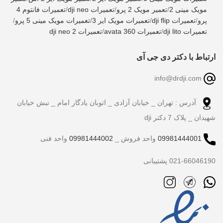
مویک مینی 2
/
تعمیر مویک 2 پرو
/
تعمیرات dji neo
/
تعمیرات فانتوم 4
پرو
/
تعمیرات dji flip
/
تعمیرات مویک ایر 3
/
تعمیرات مویک مینی 5 پرو
/
تعمیرات dji lito
/
تعمیرات avata 360
/
تعمیرات dji neo 2
ارتباط با دکتر دی جی آی
info@drdji.com
آدرس : تهران _ خیابان آزادی _ اتوبان یادگار امام _ نبش خیابان
شهیدان _ پلاک 7 دکتر dji
09981444001
واحد فروش _
09981444002
واحد فنی
021-66046190 پشتیبانی