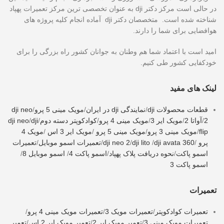
در حالی است مرکز دکتر dji به عنوان تخصصی ترین مرکز تعمیرات پهپاد
شناخته شده است. متخصصان دکتر dji آماده انجام کلیه پروژه های
هوافضایی برای شما را دارند.
امید است با اعتماد شما هم وطنان به جوانان کشور راه بزرگی را برای
خودکفایی کشور طی کنیم.
لینک های مفید
قطعات محصولات dji
/
نمایندگی dji در ایران
/
مویک مینی 5 پرو
/
dji neo
2
/
آواتا 2
/
مویک ایر 3
/
مویک مینی 4 پرو
/
کوادکوپتر دسته دوم
/
dji
/
dji neo
flip
/
مویک مینی 3 پرو
/
مویک مینی 5 پرو
/
مویک ایر 3 اس
/
مویک 4
پرو
/
dji avata 360
/
dji lito
/
dji neo 2
/
تعمیرات اسمو موبایل
/
تعمیرات
اسمو پاکت
/
نحوه دریافت پلاک پهپاد
/
اسمو پاکت 4
/
اسمو موبایل 8
/
اسمو پاکت 3
تعمیرات
تعمیرات کوادکوپتر
/
تعمیرات مویک 3
/
تعمیرات مویک مینی 4 پرو
/
تعمیرات مویک مینی 3
/
تعمیر مویک ایر 2
/
تعمیر مویک ایر 2 اس
/
تعمیر