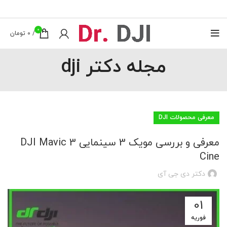
0
/
0
تومان
مجله دکتر dji
معرفی محصولات DJI
معرفی و بررسی مویک 3 سینمایی DJI Mavic 3
Cine
دکتر دی جی آی
01
فوریه