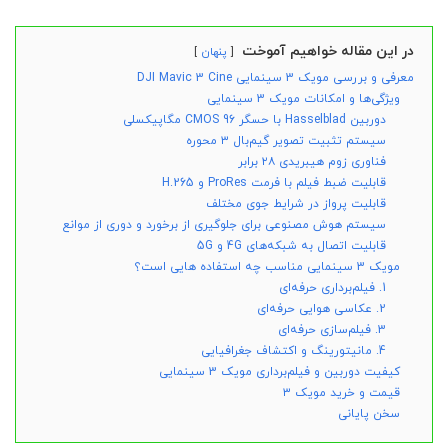
در این مقاله خواهیم آموخت
پنهان
معرفی و بررسی مویک 3 سینمایی DJI Mavic 3 Cine
ویژگی‌ها و امکانات مویک 3 سینمایی
دوربین Hasselblad با حسگر CMOS 96 مگاپیکسلی
سیستم تثبیت تصویر گیم‌بال ۳ محوره
فناوری زوم هیبریدی ۲۸ برابر
قابلیت ضبط فیلم با فرمت ProRes و H.265
قابلیت پرواز در شرایط جوی مختلف
سیستم هوش مصنوعی برای جلوگیری از برخورد و دوری از موانع
قابلیت اتصال به شبکه‌های 4G و 5G
مویک 3 سینمایی مناسب چه استفاده هایی است؟
1. فیلم‌برداری حرفه‌ای
2. عکاسی هوایی حرفه‌ای
3. فیلم‌سازی حرفه‌ای
4. مانیتورینگ و اکتشاف جغرافیایی
کیفیت دوربین و فیلم‌برداری مویک 3 سینمایی
قیمت و خرید مویک ۳
سخن پایانی