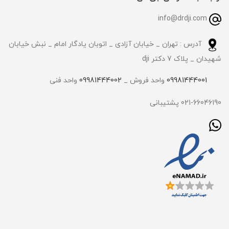
info@drdji.com
آدرس : تهران _ خیابان آزادی _ اتوبان یادگار امام _ نبش خیابان
شهیدان _ پلاک 7 دکتر dji
09981444001
واحد فروش _
09981444002
واحد فنی
021-66046190 پشتیبانی