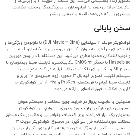
تصاویر زنده پشتیبانی می‌کند. این نسخه از مویک ۳ با ویژگی‌ها و
امکانات حرفه‌ای خود، به فیلم‌سازان و تولیدکنندگان محتوا امکانات
بیشتری را ارائه می‌دهد، البته با قیمتی بیشتر.
سخن پایانی
کوادکوپتر مویک ۳ سینمایی (
DJI Mavic 3 Cine
)
با دارابودن ویژگی‌ها و
قابلیت‌های حرفه‌ای به‌عنوان یک ابزار بی‌نظیر برای عکاسان، فیلم‌سازان
و تولیدکنندگان محتوا مطرح می‌شود. این دستگاه با دارابودن دوربین
Hasselblad با حسگر CMOS 96 مگاپیکسلی، قابلیت ضبط ویدئوهای با
وضوح 8K و عکس‌های با کیفیت بالا را فراهم می‌کند. همچنین با
سیستم تثبیت تصویر گیم‌بال ۳ محوره، زوم هیبریدی ۲۸ برابر و
قابلیت ضبط فیلم با فرمت‌های ProRes و H.265، این کوادکوپتر به
کاربران امکانات فوق‌العاده‌ای را ارائه می‌دهد.
همچنین با قابلیت پرواز در شرایط جوی مختلف و سیستم هوش
مصنوعی برای جلوگیری از برخورد و دوری از موانع، این کوادکوپتر
به‌عنوان یک ابزار قدرتمند برای اکتشاف جغرافیایی و مانیتورینگ مناطق
مختلف مورداستفاده قرار می‌گیرد. در مجموع، کوادکوپتر مویک ۳
سینمایی با ترکیبی از ویژگی‌های پیشرفته و کاربردی، یکی از بهترین
گزینه‌ها برای افرادی است که به دنبال ابزاری حرفه‌ای برای عکاسی و