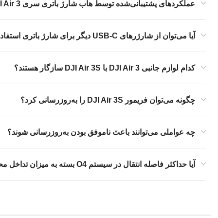
عملکردهای پشتیبانی‌شده توسط هاب شارژ باتری سری DJI Air 3
آیا می‌توان از شارژرهای USB-C دیگر برای شارژ باتری استفاده کرد؟
کدام لوازم جانبی DJI Air 3 با DJI Air 3S سازگار هستند؟
چگونه می‌توان فریمور DJI Air 3S را به‌روزرسانی کرد؟
چه عواملی می‌توانند باعث ناموفق بودن به‌روزرسانی شوند؟
آیا حداکثر فاصله انتقال در سیستم O4 بسته به میزان تداخل محیطی تغییر می‌کند؟