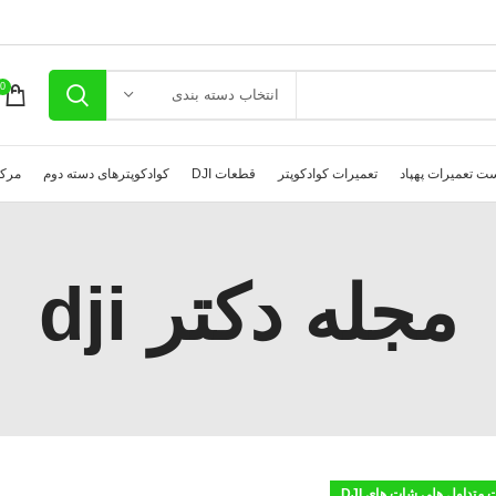
0
انتخاب دسته بندی
ت تعمیرات پهپاد
تعمیرات کوادکوپتر
قطعات DJI
کوادکوپترهای دسته دوم
مرکز
مجله دکتر dji
 متداول هلی شات های DJI