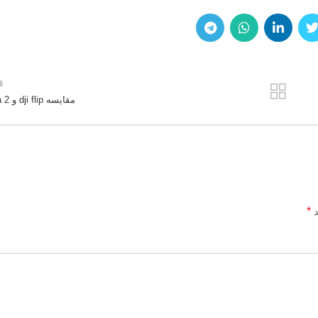
ق
مقایسه dji flip و dji avata 2
*
د