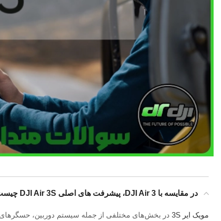
در مقایسه با DJI Air 3، پیشرفت های اصلی DJI Air 3S چیست؟
مویک ایر 3S
در بخش‌های مختلفی از جمله سیستم دوربین، حسگرهای دی