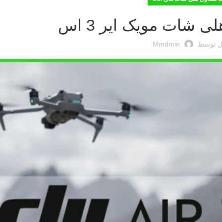
 شات مویک ایر 3 اس
ل توسط
Mmdmin