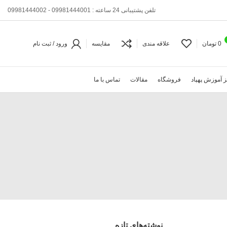
تلفن پشتیبانی 24 ساعته : 09981444001 - 09981444002
0
تومان
علاقه مندی
مقایسه
ورود / ثبت نام
 آموزش پهپاد
فروشگاه
مقالات
تماس با ما
نوشته‌های تازه