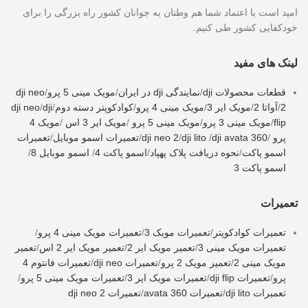
امید است با اعتماد شما هم وطنان به جوانان کشور راه بزرگی را برای
خودکفایی کشور طی کنیم.
لینک های مفید
قطعات محصولات dji
/
نمایندگی dji در ایران
/
مویک مینی 5 پرو
/
dji neo
2
/
آواتا 2
/
مویک ایر 3
/
مویک مینی 4 پرو
/
کوادکوپتر دسته دوم
/
dji
/
dji neo
flip
/
مویک مینی 3 پرو
/
مویک مینی 5 پرو
/
مویک ایر 3 اس
/
مویک 4
پرو
/
dji avata 360
/
dji lito
/
dji neo 2
/
تعمیرات اسمو موبایل
/
تعمیرات
اسمو پاکت
/
نحوه دریافت پلاک پهپاد
/
اسمو پاکت 4
/
اسمو موبایل 8
/
اسمو پاکت 3
تعمیرات
تعمیرات کوادکوپتر
/
تعمیرات مویک 3
/
تعمیرات مویک مینی 4 پرو
/
تعمیرات مویک مینی 3
/
تعمیر مویک ایر 2
/
تعمیر مویک ایر 2 اس
/
تعمیر
مویک مینی 2
/
تعمیر مویک 2 پرو
/
تعمیرات dji neo
/
تعمیرات فانتوم 4
پرو
/
تعمیرات dji flip
/
تعمیرات مویک ایر 3
/
تعمیرات مویک مینی 5 پرو
/
تعمیرات dji lito
/
تعمیرات avata 360
/
تعمیرات dji neo 2