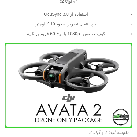
✅
آواتا 2:
استفاده از OcuSync 3.0
برد انتقال تصویر: حدود 10 کیلومتر
کیفیت تصویر: 1080p با نرخ 60 فریم بر ثانیه
مقایسه آواتا 2 و آواتا 3