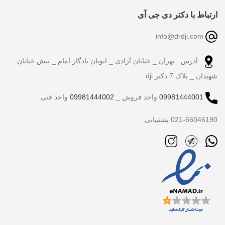
ارتباط با دکتر دی جی آی
info@drdji.com
آدرس : تهران _ خیابان آزادی _ اتوبان یادگار امام _ نبش خیابان
شهیدان _ پلاک 7 دکتر dji
09981444001
واحد فروش _
09981444002
واحد فنی
021-66046190 پشتیبانی