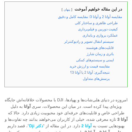
در این مقاله خواهیم آموخت
پنهان
مقایسه آواتا 2 و آواتا 3؛ مقایسه کامل و دقیق
طراحی ظاهری و ساختار کلی
کیفیت دوربین و فیلم‌برداری
عملکرد پروازی و پایداری
سیستم انتقال تصویر و رادیوکنترلر
قابلیت‌های هوشمند
باتری و زمان شارژ
ایمنی و سیستم‌های کمکی
مقایسه قیمت و ارزش خرید
نتیجه‌گیری: آواتا 2 یا آواتا 3؟
پرسش‌های متداول
امروزه در دنیای هلی‌شات‌ها و پهپادها، DJI با محصولات خلاقانه‌اش جایگاه
ویژه‌ای پیدا کرده است. در میان این محصولات، سری
آواتا
به دلیل
طراحی خاص و قابلیت‌های حرفه‌ای خود محبوبیت زیادی دارد. حالا که
آواتا 3
تازه معرفی شده، خیلی از کاربران می‌خواهند بدانند چه تفاوت‌ها و
بهبودهایی نسبت به
آواتا 2
دارد. در این مقاله از “
دکتر Dji
“، قصد داریم