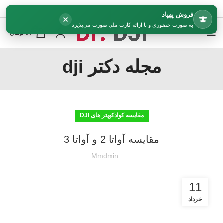
فروش پهپاد
×
به صورت حضوری و با ارائه کارت ملی صورت می‌پذیرد
0
/
0
تومان
مجله دکتر dji
مقایسه کوادکوپتر های DJI
مقایسه آواتا 2 و آواتا 3
Mmdmin
11
خرداد