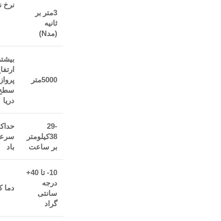
نرخ ن
3متر بر
ثانیه
(مدN)
بیشتر
ارتفا
5000متر
پرواز
سطح
دریا
29-
حداکث
38کیلومتر
سرع
بر ساعت
باد
10- تا 40+
درجه
دما ک
سانتی
گراد