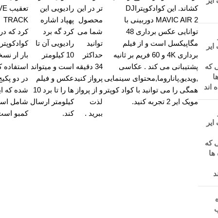
ایر
کشاند. این کوادکوپترDJI
تر در این
رادیویی این
تعقی
MAVIC AIR 2 دوربینی با
محصول
پهپاد اشاره
CK
توانایی عکس برداری 48
شما می
کرد گه برد
کرد که در 
مگاپیکسل است و از فیلم
توانید
رادیویی آن تا
کوادکوپتر 
ایر
برداری 4K و 60 فریم بر ثانیه
حداکثر
10 کیلومتر
 که
پشتیبانی می کند . عکاسی
34 دقیقه
است و میتواند
استفاده کر
ها
,ویدیو,پاناروما,محتوای سینمایی
پرواز کنید
عکس و فیلم
در دو پکی
 اند
همگی را می توانید با کواد کوپتر
و از پرواز
ها را تا برد 10
شده که ای
مویک ایر 2 تجربه کنید.
لذت
کیلومتر ارسال
شامل استا
ببرید .
کند.
کمبو است
ایر
 که
 ها
د
ه