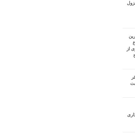
زول
ین
ع
ی از
ر
ت
اری