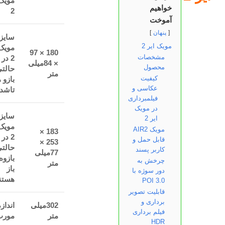
مویک 
خواهیم
2
آموخت
پنهان
سایز
مویک ایر 2
مویک 
180 × 97
مشخصات
2 در
× 84میلی
محصول
حالتی
متر
کیفیت
بازو 
عکاسی و
تاشده
فیلمبرداری
در مویک
سایز
ایر 2
مویک 
مویک AIR2
183 ×
2 در
قابل حمل و
253 ×
حالتی
کاربر پسند
77میلی
بازوه
چرخش به
متر
باز
دور سوژه با
هستن
POI 3.0
قابلیت تصویر
برداری و
302میلی
انداز
فیلم برداری
متر
مورب
HDR