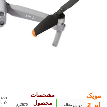
مشخصات
مویک
وزن
محصول
کوادک
ایر 2
570گرم
در این مقاله