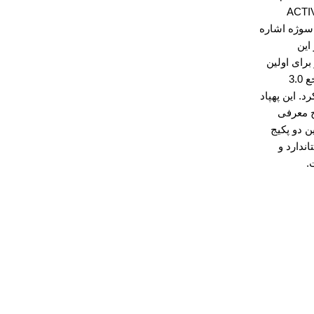
ب ACTIVE
TRA سوژه اشاره
این
برای اولین
بار ار نسخع 3.0
د. این پهپاد
ج معرفی
ن دو پکیج
ندارد و
.