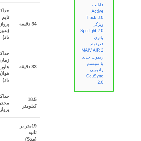
قابلیت
حداک
Active
تایم
Track 3.0
34 دقیقه
پرواز
ویژگی
(بدون
Spotlight 2.0
باد)
باتری
قدرتمند
MAIV AIR 2
حداکث
ریموت جدید
زمان
با سیستم
33 دقیقه
هاور 
رادیویی
هوا(ب
OcuSync
باد)
2.0
حداکث
18.5
محدو
کیلومتر
پرواز
19متر بر
ثانیه
(مدS)