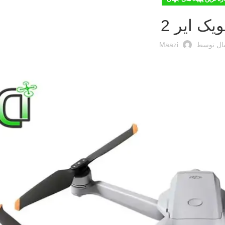
یک ایر 2
ال توسط
Maazi