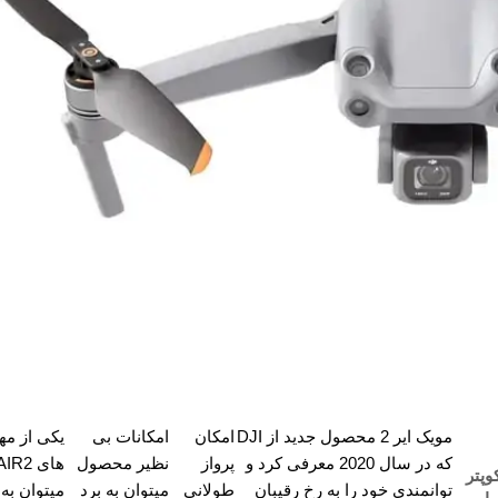
مویک ایر 2 محصول جدید از DJI
امکان
امکانات بی
یکی از مه
که در سال 2020 معرفی کرد و
پرواز
نظیر محصول
های 2
وپتر
توانمندی خود را به رخ رقیبان
طولانی
میتوان به برد
میتوان به