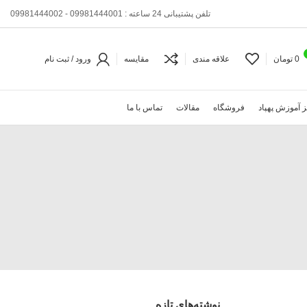
تلفن پشتیبانی 24 ساعته : 09981444001 - 09981444002
0
تومان
علاقه مندی
مقایسه
ورود / ثبت نام
 آموزش پهپاد
فروشگاه
مقالات
تماس با ما
نوشته‌های تازه