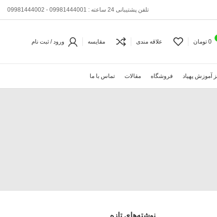
تلفن پشتیبانی 24 ساعته : 09981444001 - 09981444002
0
تومان
علاقه مندی
مقایسه
ورود / ثبت نام
 آموزش پهپاد
فروشگاه
مقالات
تماس با ما
نوشته‌های تازه