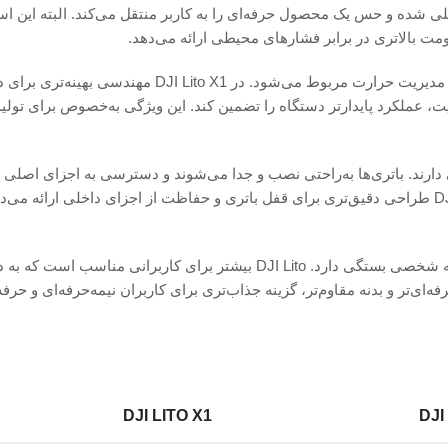
لی شده و حس یک محصول حرفه‌ای را به کاربر منتقل می‌کند. البته این اس
ت بالاتری در برابر فشارهای محیطی ارائه می‌دهد.
یکی از تفاوت‌های مهم میان این دو مدل به طراحی سیستم خنک‌کننده و مدیریت حرارت مربوط می‌شود
ت، عملکرد پایدارتر دستگاه را تضمین کند. این ویژگی به‌خصوص برای تولی
دارند. باتری‌ها به‌راحتی نصب و جدا می‌شوند و دسترسی به اجزای اصلی 
سرویس و نگهداری ساده است. با این حال، در برخی نسخه‌ها DJI Lito X1 طراحی دقیق‌تری برای قفل باتری و حفاظت از اجزای داخلی 
در زمینه طراحی ظاهری، انتخاب میان این دو مدل تا حد زیادی به سلیقه شخصی بستگی دارد. DJI Lito بیشتر برای کاربر
قابل حمل هستند؛ در حالی که DJI Lito X1 با ظاهر حرفه‌ای‌تر و بدنه مقاوم‌تر، گزینه جذاب‌تری برای کاربران نیمه‌حرفه
DJI LITO X1
DJI