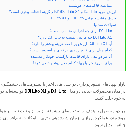
مقایسه قابلیت‌های هوشمند
ارزش خرید DJI Lito و DJI Lito X1؛ کدام گزینه انتخاب بهتری است؟
جدول مقایسه نهایی DJI Lito و DJI Lito X1
سوالات متداول
DJI Lito برای چه افرادی مناسب است؟
DJI Lito X1 چه مزیتی نسبت به DJI Lito دارد؟
آیا DJI Lito X1 ارزش پرداخت هزینه بیشتر را دارد؟
کدام مدل برای فیلم‌برداری حرفه‌ای مناسب‌تر است؟
آیا هر دو مدل دارای قابلیت بازگشت خودکار هستند؟
برای شروع کار با پهپاد کدام مدل پیشنهاد می‌شود؟
بازار پهپادهای تصویربرداری در سال‌های اخیر با پیشرفت‌های چشمگیری ه
در میان محصولات جدید، دو مدل
DJI Lito و DJI Lito X1
توانسته‌اند ت
به خود جلب کنند.
هر دو محصول با هدف ارائه تجربه‌ای پیشرفته از پرواز و ثبت تصاویر هو
هوشمند، عملکرد پروازی، زمان شارژدهی باتری و امکانات نرم‌افزاری دار
چالش تبدیل شود.