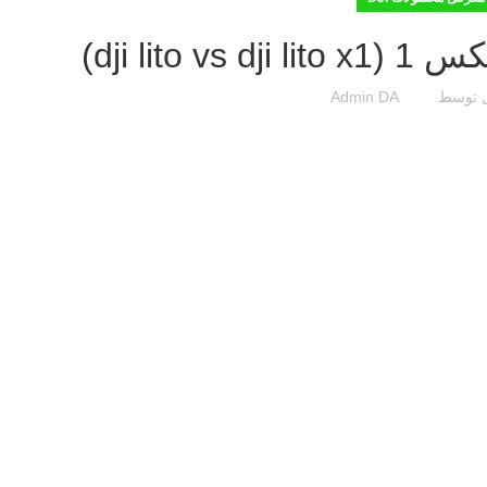
dji lito )
ل توسط
Admin DA