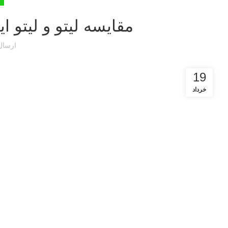
مقایسه لیتو و لیتو ایکس 1 (vs dji lito x1
ارسا
19
خرداد