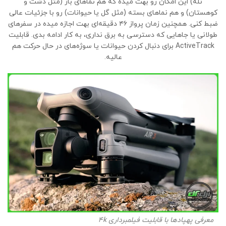
تله) این امکان رو بهت میده که هم نماهای باز (مثل دشت و
کوهستان) و هم نماهای بسته (مثل گل یا حیوانات) رو با جزئیات عالی
ضبط کنی. همچنین زمان پرواز ۴۶ دقیقه‌ای بهت اجازه میده در سفرهای
طولانی یا جاهایی که دسترسی به برق نداری، به کار ادامه بدی. قابلیت
ActiveTrack برای دنبال کردن حیوانات یا سوژه‌های در حال حرکت هم
عالیه.
معرفی پهپادها با قابلیت فیلمبرداری 4k