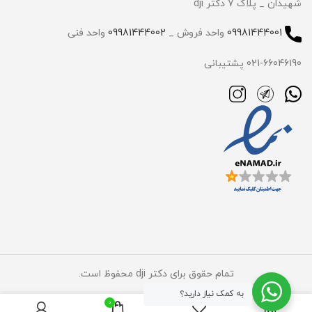
شهیدان _ پلاک 7 دکتر dji
09981444001
واحد فروش _
09981444002
واحد فنی
021-66046190 پشتیبانی
تمام حقوق برای دکتر dji محفوظ است.
به کمک نیاز دارید؟
0