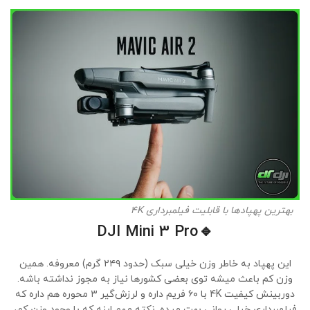
بهترین پهپادها با قابلیت فیلمبرداری 4K
DJI Mini 3 Pro
🔹
این پهپاد به خاطر وزن خیلی سبک (حدود ۲۴۹ گرم) معروفه. همین
وزن کم باعث میشه توی بعضی کشورها نیاز به مجوز نداشته باشه.
دوربینش کیفیت 4K با ۶۰ فریم داره و لرزش‌گیر ۳ محوره هم داره که
فیلمبرداری خیلی روانی بهت میده. نکته مهم اینه که با وجود وزن کم،