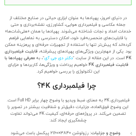
در دنیای امروز، پهپادها به عنوان ابزاری حیاتی در صنایع مختلف از
جمله عکاسی و فیلمبرداری هوایی، کشاورزی، نقشه‌برداری و حتی
خدمات امداد و نجات شناخته می‌شوند. پهپادها یا همان «هلی‌شات‌ها»
با قابلیت‌های منحصربه‌فرد خود، امکان دسترسی به نماهایی فراهم
کرده‌اند که پیش‌تر تنها با استفاده از تجهیزات حرفه‌ای و پرهزینه ممکن
بود. یکی از مهم‌ترین ویژگی‌های پهپادهای پیشرفته،
قابلیت فیلمبرداری
4K
است. در این مقاله از سایت “
دکتر دی جی آی
“، به
معرفی پهپادها با
قابلیت فیلمبرداری 4K
خواهیم پرداخت و ویژگی‌ها، کاربردها و مزایای
این تکنولوژی را بررسی خواهیم کرد.
چرا فیلمبرداری 4K؟
فیلمبرداری 4K به معنای ضبط ویدیو با وضوح چهار برابر Full HD است.
این وضوح فوق‌العاده، جزئیات دقیق‌تر و شفافیت بیشتر در تصویر را
تضمین می‌کند. در پروژه‌های حرفه‌ای، کیفیت 4K می‌تواند تفاوت
چشمگیری ایجاد کند:
وضوح و جزئیات:
رزولوشن 3840×2160 پیکسل باعث می‌شود