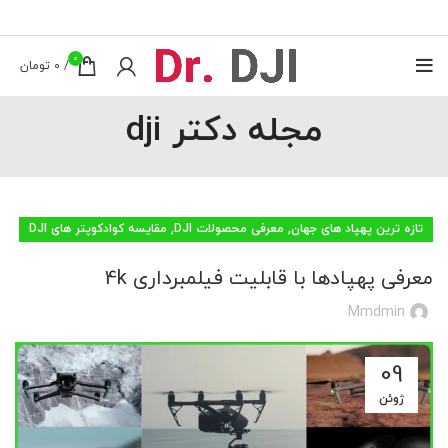
0
/
0
تومان
مجله دکتر dji
,
,
تازه ترین پهپاد های جهان
معرفی محصولات DJI
مقایسه کوادکوپتر های DJI
معرفی پهپادها با قابلیت فیلمبرداری 4k
Mmdmin
09
ژوئن