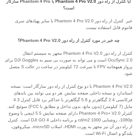
آیا کنترل از راه دور
Phantom 4 Pro V2.0
با Phantom 4 Pro سازگار
است؟
خیر. کنترل از راه دور Phantom 4 Pro V2.0 با سایر پهپادهای سری
فانتوم قابل استفاده نیست.
چه خبر در مورد کنترل از راه دور Phantom 4 Pro V2.0؟
کنترل از راه دور Phantom 4 Pro V2.0 مجهز به سیستم انتقال
OcuSync 2.0 است و می تواند به صورت بی سیم به DJI Goggles برای
پرواز همهجانبه FPV تا سرعت 72 کیلومتر در ساعت در حالت S متصل
شود.
Phantom 4 Pro V2.0 با دو نوع کنترل از راه دور سازگار است: نسخه
استاندارد و نسخه داخلی صفحه نمایش. هر دو می توانند بین باندهای
فرکانسی 2.4 گیگاهرتز و 5.8 گیگاهرتز با حداکثر برد قابل کنترل 4.3
مایل (7 کیلومتر) (بدون مانع، بدون تداخل و مطابق با FCC) سوئیچ کنند.
کنترلر Phantom 4 Pro+ V2.0 دارای صفحه نمایش 5.5 اینچی با وضوح
1080p، روشنایی 1000 cd/m2 و برنامه داخلی DJI GO 4 است. کنترل
از راه دور آن نیز مجهز به پورت HDMI، اسلات microSD، میکروفون،
بلندگو و اتصال Wi-Fi است.