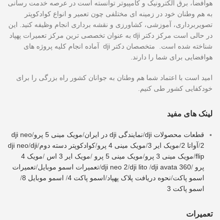
هوافضا، برق الکترونیک و کامپیوتر توانسته است در عرصه خدمت رسانی
به هم وطنان خود در زمینه ای مختلفی چون تعمیر و انواع کوادکوپتر
تصویربرداری، آموزشی، کشاورزی و نقشه برداری انجام وظیفه کنید. این
در حالی است مرکز دکتر dji به عنوان تخصصی ترین مرکز تعمیرات پهپاد
شناخته شده است. متخصصان دکتر dji آماده انجام کلیه پروژه های
هوافضایی برای شما را دارند.
امید است با اعتماد شما هم وطنان به جوانان کشور راه بزرگی را برای
خودکفایی کشور طی کنیم.
لینک های مفید
قطعات محصولات dji
/
نمایندگی dji در ایران
/
مویک مینی 5 پرو
/
dji neo
2
/
آواتا 2
/
مویک ایر 3
/
مویک مینی 4 پرو
/
کوادکوپتر دسته دوم
/
dji
/
dji neo
flip
/
مویک مینی 3 پرو
/
مویک مینی 5 پرو
/
مویک ایر 3 اس
/
مویک 4
پرو
/
dji avata 360
/
dji lito
/
dji neo 2
/
تعمیرات اسمو موبایل
/
تعمیرات
اسمو پاکت
/
نحوه دریافت پلاک پهپاد
/
اسمو پاکت 4
/
اسمو موبایل 8
/
اسمو پاکت 3
تعمیرات