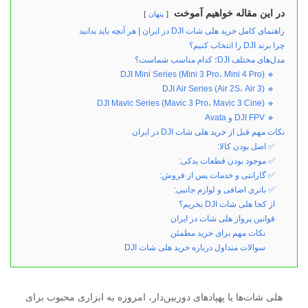
در این مقاله خواهیم آموخت
پنهان
راهنمای کامل خرید هلی شات DJI در ایران | هر آنچه باید بدانید
چرا برند DJI را انتخاب کنیم؟
مدل‌های مختلف DJI؛ کدام مناسب شماست؟
🔹 DJI Mini Series (Mini 3 Pro، Mini 4 Pro)
🔹 DJI Air Series (Air 2S، Air 3)
🔹 DJI Mavic Series (Mavic 3 Pro، Mavic 3 Cine)
🔹 DJI FPV و Avata
نکات مهم قبل از خرید هلی شات DJI در ایران
✅ اصل بودن کالا:
✅ موجود بودن قطعات یدکی:
✅ گارانتی و خدمات پس از فروش:
✅ باتری اضافی و لوازم جانبی:
از کجا هلی شات DJI بخریم؟
قوانین پرواز هلی شات در ایران
نکات مهم برای خرید مطمئن
سوالات متداول درباره خرید هلی شات DJI
هلی شات‌ها یا پهپادهای دوربین‌دار، امروزه به ابزاری محبوب برای