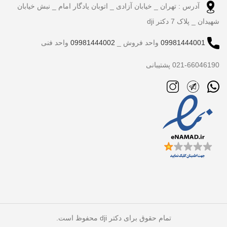
آدرس : تهران _ خیابان آزادی _ اتوبان یادگار امام _ نبش خیابان
شهیدان _ پلاک 7 دکتر dji
09981444001
واحد فروش _
09981444002
واحد فنی
021-66046190 پشتیبانی
تمام حقوق برای دکتر dji محفوظ است.