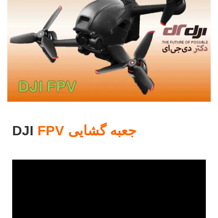
جعبه گشایی
FPV
DJI