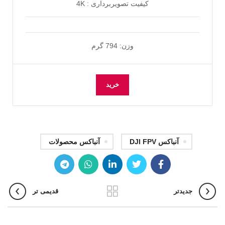
کیفیت تصویربرداری : 4K
وزن: 794 گرم
خرید
آنباکس DJI FPV
آنباکس محصولات
جدیدتر
قدیمی تر