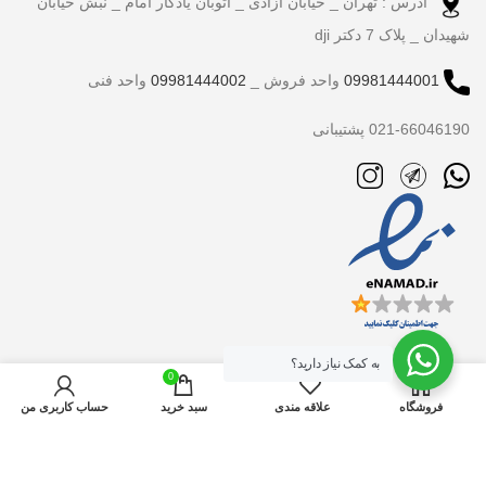
آدرس : تهران _ خیابان آزادی _ اتوبان یادگار امام _ نبش خیابان
شهیدان _ پلاک 7 دکتر dji
09981444001
واحد فروش _
09981444002
واحد فنی
021-66046190 پشتیبانی
به کمک نیاز دارید؟
0
فروشگاه
علاقه مندی
سبد خرید
حساب کاربری من
تمام حقوق برای دکتر dji محفوظ است.