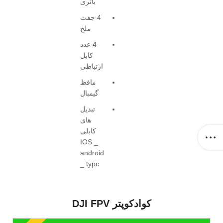
باتری
4 جفت
ملخ
4 عدد
کابل
ارتباطی
مافظ
گیمبال
تبدیل
های
کابلی
IOS _
android
_ typc
کوادکوپتر DJI FPV