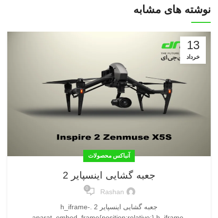
نوشته های مشابه
13
خرداد
آنباکس محصولات
جعبه گشایی اینسپایر 2
0
Rashan
جعبه گشایی اینسپایر 2 .h_iframe-
aparat_embed_frame{position:relative;}.h_iframe-