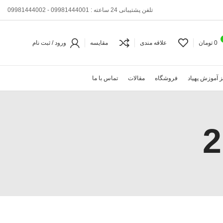
تلفن پشتیبانی 24 ساعته : 09981444001 - 09981444002
0
تومان
علاقه مندی
مقایسه
ورود / ثبت نام
 آموزش پهپاد
فروشگاه
مقالات
تماس با ما