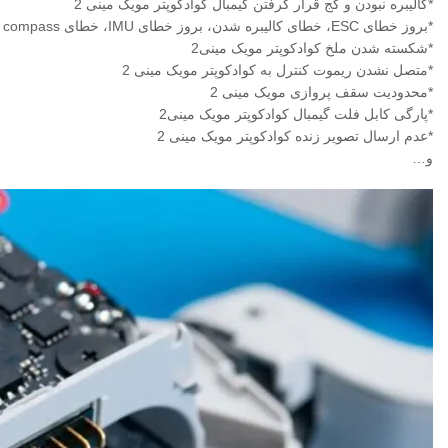
*کالیبره نبودن و کج قرار گرفتن گیمبال کوادکوپتر مویک مینی 2
*بروز خطای ESC، خطای کالیبره شدن، بروز خطای IMU، خطای compass مویک مینی 2
*شکسته شدن ملخ کوادکوپتر مویک مینی2
*متصل نشدن ریموت کنترل به کوادکوپتر مویک مینی 2
*محدودیت سقف پروازی مویک مینی 2
*پارگی کابل فلت گیمبال کوادکوپتر مویک مینی2
*عدم ارسال تصویر زنده کوادکوپتر مویک مینی 2
و…