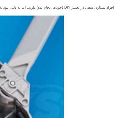
افراد بسیاری سعی در تعمیر DIY (خودت انجام بده) دارند، اما به دلیل نبود تجهیزات کالیبراسیون حرفه‌ای، نه تنها مشکل حل نمی‌شود بلکه خسارت جبران‌ناپذیری به پهپاد وارد می‌کنند .