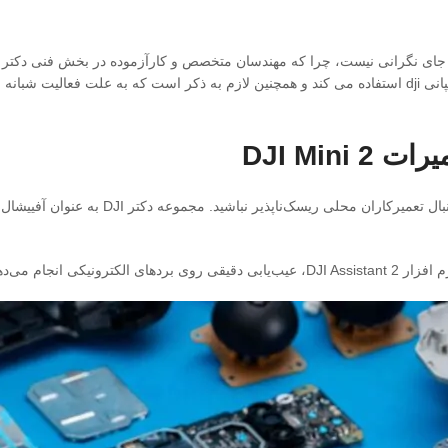
، برای تعمیر کوادکوپتر مویک مینی 2 از قطعات اورجینال کمپانی dji استفاده می کند و همچنین لازم 
اگر پهپاد شما نیاز به خدمات پس از فروش یا 