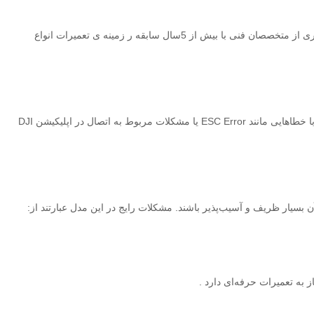
با بهره گیری از متخصصان فنی با بیش از 5سال سابقه ر زمینه ی تعمیرات انواع
آیا DJI Mini 2 شما دچار سقوط کرده است؟ آیا هنگامی که دوربین دچار لرزش می‌شود یا خطای Gimbal Motor Overloaded را مشاهده می‌کنید؟ یا شاید با خطاهایی مانند ESC Error یا مشکلات مربوط به اتصال در اپلیکیشن DJI