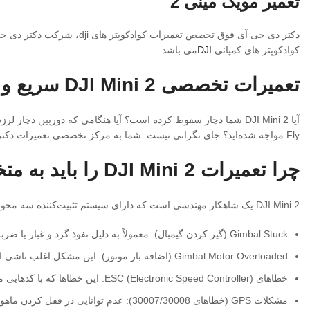
تعمیر مویک مینی 2
دکتر دی جی آی فوق تخصص تعمیرات کوادکوپتر های dji، شرکت دکتر دی جی ای، قادر به ارائه خدمات از جمله
کوادکوپتر های کمپانی
DJI
می باشد.
تعمیرات تخصصی DJI Mini 2 سریع و تضمینی
Fly مواجه شده‌اید؟ جای نگرانی نیست. شما به مرکز تخصصی تعمیرات دکتر DJI مراجعه کرده‌اید.
چرا تعمیرات DJI Mini 2 را باید به متخصص بسپارید؟
DJI Mini 2 یک شاهکار مهندسی است که دارای سیستم تثبیت‌کننده سه محوره حساس است . کوچک بودن ابعاد این پهپاد باعث می‌شود که قطعات داخلی آن بسیار ظریف و آسیب‌پذیر باشند. مشکلات رایج در این مدل عبارتند از:
Gimbal Stuck (گیر کردن گیمبال): معمولاً به دلیل نفوذ گرد و غبار یا ضربه فیزیکی رخ می‌دهد .
Gimbal Motor Overloaded (اضافه بار موتور): این مشکل اغلب ناشی از وجود مانع در مسیر حرکت گیمبال یا پارگی کابل‌های انعطاف‌پذیر است .
خطاهای ESC (Electronic Speed Controller): این خطاها که با کدهایی مانند 30085 همراه هستند، نشانه مشکل در برد کنترل سرعت موتورها بوده و نیاز به تعمیرات حرفه‌ای دارد .
مشکلات GPS (خطاهای 30007/30008): عدم توانایی در قفل کردن ماهواره‌ها که ناشی از ضربه به برد پایینی یا ماژول GPS است .