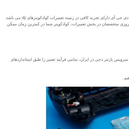
، اصلاً جای نگرانی نیست، چرا که مهندسان متخصص و کارآزموده در بخش فنی دکتر دی جی آی دارای تجربه کافی در زمینه تعمیرات کوادکوپترهای dji می باشد.
به ذکر است که به علت فعالیت شبانه روزی متخصصان در بخش تعمیرات، کوادکوپتر شما در کمترین زمان ممکن
تعمیر تخصصی دارد، دیگر به دنبال تعمیرکاران محلی ریسک‌ناپذیر نباشید. مجموعه دکتر DJI به عنوان آفییشال سرویس پارتنر دجی در ایران، تمامی فرآیند تعمیر را طبق استانداردهای