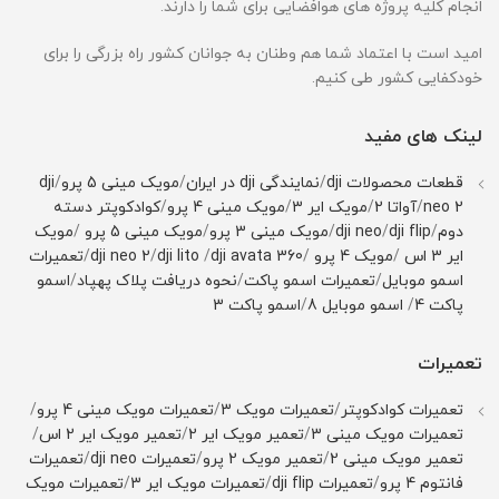
انجام کلیه پروژه های هوافضایی برای شما را دارند.
امید است با اعتماد شما هم وطنان به جوانان کشور راه بزرگی را برای
خودکفایی کشور طی کنیم.
لینک های مفید
قطعات محصولات dji
/
نمایندگی dji در ایران
/
مویک مینی 5 پرو
/
dji
neo 2
/
آواتا 2
/
مویک ایر 3
/
مویک مینی 4 پرو
/
کوادکوپتر دسته
دوم
/
dji flip
/
dji neo
/
مویک مینی 3 پرو
/
مویک مینی 5 پرو
/
مویک
ایر 3 اس
/
مویک 4 پرو
/
dji avata 360
/
dji lito
/
dji neo 2
/
تعمیرات
اسمو موبایل
/
تعمیرات اسمو پاکت
/
نحوه دریافت پلاک پهپاد
/
اسمو
پاکت 4
/
اسمو موبایل 8
/
اسمو پاکت 3
تعمیرات
تعمیرات کوادکوپتر
/
تعمیرات مویک 3
/
تعمیرات مویک مینی 4 پرو
/
تعمیرات مویک مینی 3
/
تعمیر مویک ایر 2
/
تعمیر مویک ایر 2 اس
/
تعمیر مویک مینی 2
/
تعمیر مویک 2 پرو
/
تعمیرات dji neo
/
تعمیرات
فانتوم 4 پرو
/
تعمیرات dji flip
/
تعمیرات مویک ایر 3
/
تعمیرات مویک