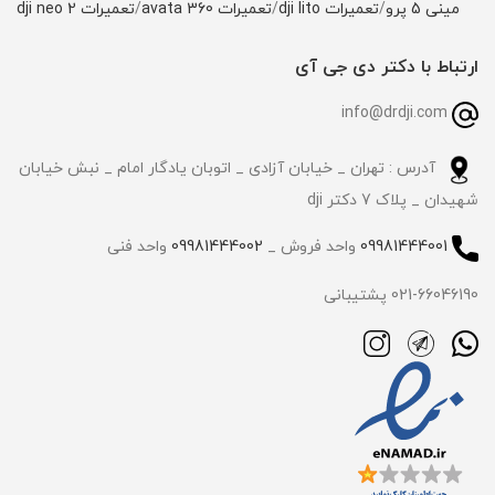
مینی 5 پرو
/
تعمیرات dji lito
/
تعمیرات avata 360
/
تعمیرات dji neo 2
ارتباط با دکتر دی جی آی
info@drdji.com
آدرس : تهران _ خیابان آزادی _ اتوبان یادگار امام _ نبش خیابان
شهیدان _ پلاک 7 دکتر dji
09981444001
واحد فروش _
09981444002
واحد فنی
021-66046190 پشتیبانی