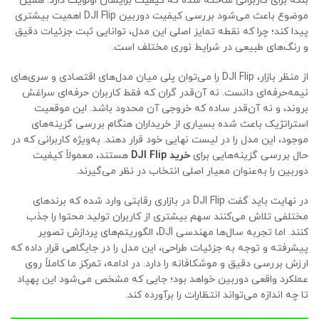
بلکه برای کاربرانی ساخته شده که کیفیت برایشان اولویت دارد. همین
موضوع باعث می‌شود بررسی کیفیت دوربین DJI Flip اهمیت بیشتری
پیدا کند؛ چرا که نقطه تمایز اصلی این مدل، توانایی ثبت جزئیات دقیق
و رنگ‌های طبیعی در شرایط نوری مختلف است.
از منظر بازار، DJI Flip را می‌توان پلی میان مدل‌های اقتصادی و سری‌های
نیمه‌حرفه‌ای دانست. نه آن‌قدر گران که فقط کاربران حرفه‌ای سراغش
بروند، و نه آن‌قدر ساده که خروجی آن محدود باشد. این موقعیت
استراتژیک باعث شده بسیاری از خریداران هنگام بررسی گزینه‌های
موجود، این مدل را در لیست نهایی خود قرار دهند. به‌ویژه کاربرانی که در
حال بررسی گزینه‌هایی برای
خرید DJI Flip
هستند، معمولاً کیفیت
دوربین را به‌عنوان معیار اصلی انتخاب در نظر می‌گیرند.
در نهایت باید گفت DJI Flip در بازاری رقابتی وارد شده که برندهای
مختلفی تلاش می‌کنند سهم بیشتری از کاربران تولید محتوا را جذب
کنند. اما تجربه سال‌ها مهندسی DJI، الگوریتم‌های پردازش تصویر
پیشرفته و توجه به جزئیات طراحی، این مدل را در جایگاهی قرار داده که
ارزش بررسی دقیق و موشکافانه را دارد. در ادامه، تمرکز ما کاملاً روی
عملکرد واقعی دوربین خواهد بود؛ جایی که مشخص می‌شود این پهپاد
تا چه اندازه می‌تواند انتظارات را برآورده کند.