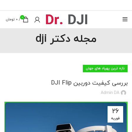
0
/
0
تومان
مجله دکتر dji
تازه ترین پهپاد های جهان
بررسی کیفیت دوربین DJI Flip
Admin DA
26
فوریه