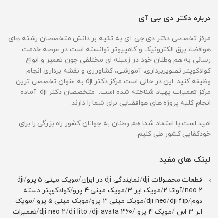
درباره دکتر دی جی آی
مرکز تخصصی دکتر دی جی آی به تکیه بر دانش متخصصان رشته های
هوافضا، برق الکترونیک و کامپیوتر توانسته است در عرصه خدمت
رسانی به هم وطنان خود در زمینه ای مختلفی چون تعمیر و انواع
کوادکوپتر تصویربرداری، آموزشی، کشاورزی و نقشه برداری انجام
وظیفه کنید. این در حالی است مرکز دکتر dji به عنوان تخصصی ترین
مرکز تعمیرات پهپاد شناخته شده است. متخصصان دکتر dji آماده
انجام کلیه پروژه های هوافضایی برای شما را دارند.
امید است با اعتماد شما هم وطنان به جوانان کشور راه بزرگی را برای
خودکفایی کشور طی کنیم.
لینک های مفید
قطعات محصولات dji
/
نمایندگی dji در ایران
/
مویک مینی 5 پرو
/
dji
neo 2
/
آواتا 2
/
مویک ایر 3
/
مویک مینی 4 پرو
/
کوادکوپتر دسته
دوم
/
dji flip
/
dji neo
/
مویک مینی 3 پرو
/
مویک مینی 5 پرو
/
مویک
ایر 3 اس
/
مویک 4 پرو
/
dji avata 360
/
dji lito
/
dji neo 2
/
تعمیرات