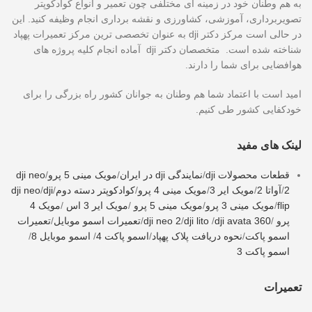
به هم وطنان خود در زمینه ای مختلفی چون تعمیر و انواع کوادکوپتر
تصویربرداری، آموزشی، کشاورزی و نقشه برداری انجام وظیفه کنید. این
در حالی است مرکز دکتر dji به عنوان تخصصی ترین مرکز تعمیرات پهپاد
شناخته شده است. متخصصان دکتر dji آماده انجام کلیه پروژه های
هوافضایی برای شما را دارند.
امید است با اعتماد شما هم وطنان به جوانان کشور راه بزرگی را برای
خودکفایی کشور طی کنیم.
لینک های مفید
قطعات محصولات dji
/
نمایندگی dji در ایران
/
مویک مینی 5 پرو
/
dji neo
2
/
آواتا 2
/
مویک ایر 3
/
مویک مینی 4 پرو
/
کوادکوپتر دسته دوم
/
dji
/
dji neo
flip
/
مویک مینی 3 پرو
/
مویک مینی 5 پرو
/
مویک ایر 3 اس
/
مویک 4
پرو
/
dji avata 360
/
dji lito
/
dji neo 2
/
تعمیرات اسمو موبایل
/
تعمیرات
اسمو پاکت
/
نحوه دریافت پلاک پهپاد
/
اسمو پاکت 4
/
اسمو موبایل 8
/
اسمو پاکت 3
تعمیرات