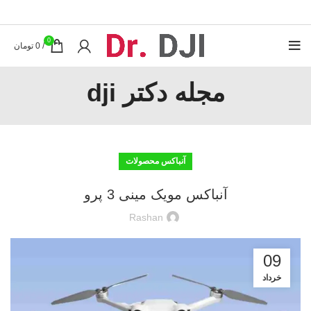
0
/
0
تومان
مجله دکتر dji
آنباکس محصولات
آنباکس مویک مینی 3 پرو
Rashan
09
خرداد