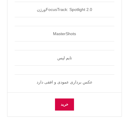
FocusTrack: Spotlight 2.0ورژن
MasterShots
تایم لپس
عکس برداری عمودی و افقی دارد
خرید