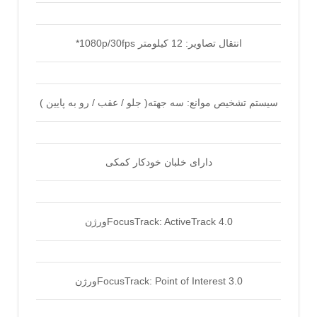
انتقال تصاویر: 12 کیلومتر 1080p/30fps*
سیستم تشخیص موانع: سه جهته( جلو / عقب / رو به پایین )
دارای خلبان خودکار کمکی
FocusTrack: ActiveTrack 4.0ورژن
FocusTrack: Point of Interest 3.0ورژن