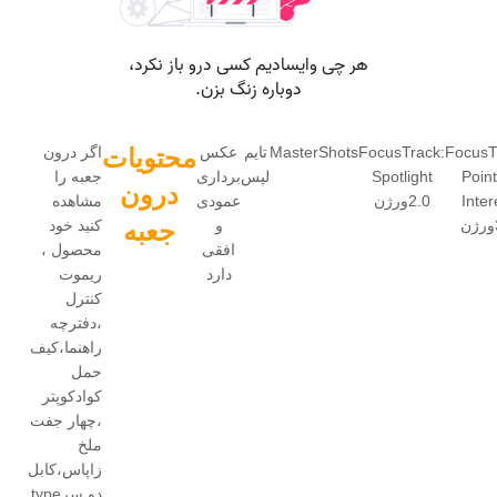
FocusT
FocusTrack:
MasterShots
تایم
عکس
محتویات
اگر درون
Point
Spotlight
لپس
برداری
جعبه را
درون
Inter
2.0ورژن
عمودی
مشاهده
و
جعبه
کنید خود
افقی
محصول ،
دارد
ریموت
کنترل
،دفترچه
راهنما،کیف
حمل
کوادکوپتر
،چهار جفت
ملخ
زاپاس،کابل
دو سرtype