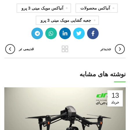
آنباکس محصولات
آنباکس مویک مینی 3 پرو
جعبه گشایی مویک مینی 3 پرو
جدیدتر
قدیمی تر
نوشته های مشابه
13
خرداد