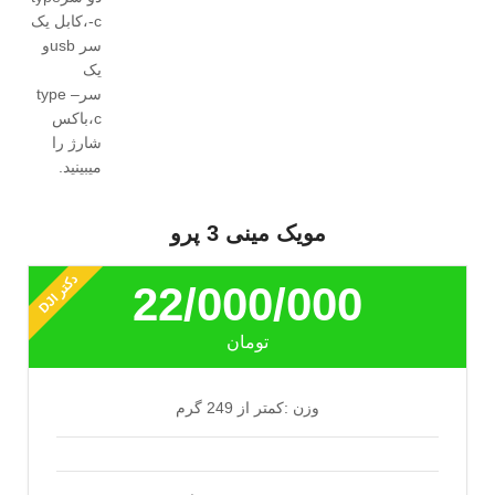
-c،کابل یک
سر usbو
یک
سرtype –
c،باکس
شارژ را
میبینید.
مویک مینی 3 پرو
د
I
22/000/000
ک
ت
ر
D
J
تومان
وزن :کمتر از 249 گرم