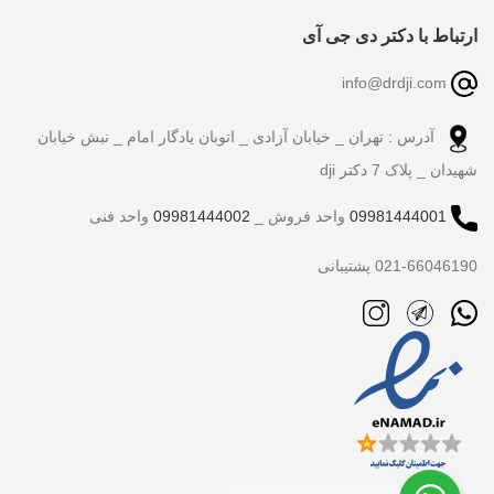
ارتباط با دکتر دی جی آی
info@drdji.com
آدرس : تهران _ خیابان آزادی _ اتوبان یادگار امام _ نبش خیابان
شهیدان _ پلاک 7 دکتر dji
09981444001
واحد فروش _
09981444002
واحد فنی
021-66046190 پشتیبانی