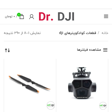
0
/
0
تومان
خانه
قطعات کوادکوپترهای dji
نمایش 1–8 از 290 نتیجه
مشاهده فیلترها