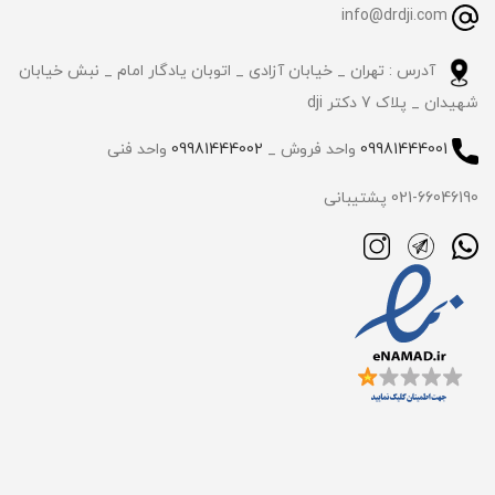
info@drdji.com
آدرس : تهران _ خیابان آزادی _ اتوبان یادگار امام _ نبش خیابان
شهیدان _ پلاک 7 دکتر dji
09981444001
واحد فروش _
09981444002
واحد فنی
021-66046190 پشتیبانی